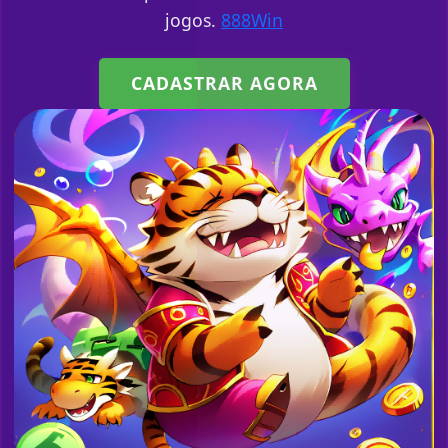
jogos.
888Win
CADASTRAR AGORA