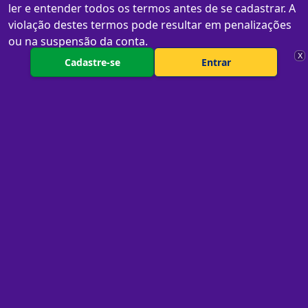
ler e entender todos os termos antes de se cadastrar. A
violação destes termos pode resultar em penalizações
ou na suspensão da conta.
X
Cadastre-se
Entrar