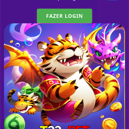
FAZER LOGIN