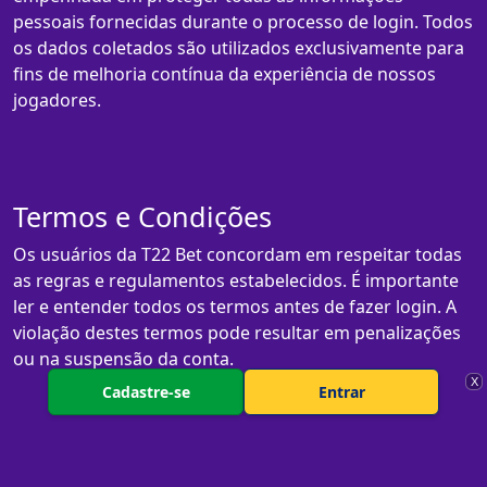
pessoais fornecidas durante o processo de login. Todos
os dados coletados são utilizados exclusivamente para
fins de melhoria contínua da experiência de nossos
jogadores.
Termos e Condições
Os usuários da T22 Bet concordam em respeitar todas
as regras e regulamentos estabelecidos. É importante
ler e entender todos os termos antes de fazer login. A
violação destes termos pode resultar em penalizações
ou na suspensão da conta.
X
Cadastre-se
Entrar