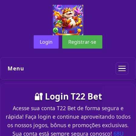
Login
Registrar-se
Menu
🔐 Login T22 Bet
Acesse sua conta T22 Bet de forma segura e
rápida! Faça login e continue aproveitando todos
os nossos jogos, bônus e promoções exclusivas.
Sua conta está sempre segura conosco!
68U