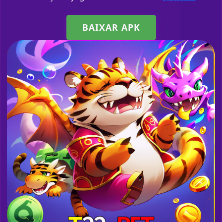
BAIXAR APK