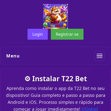
Login
Registrar-se
Menu
⚙️ Instalar T22 Bet
Aprenda como instalar o app da T22 Bet no seu
dispositivo! Guia completo e passo a passo para
Android e iOS. Processo simples e rápido para
começar a jogar imediatamente!
QQqbet