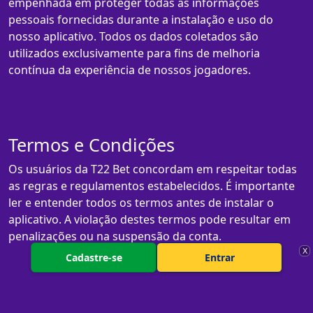
empenhada em proteger todas as informações
pessoais fornecidas durante a instalação e uso do
nosso aplicativo. Todos os dados coletados são
utilizados exclusivamente para fins de melhoria
contínua da experiência de nossos jogadores.
Termos e Condições
Os usuários da T22 Bet concordam em respeitar todas
as regras e regulamentos estabelecidos. É importante
ler e entender todos os termos antes de instalar o
aplicativo. A violação destes termos pode resultar em
penalizações ou na suspensão da conta.
X
Cadastre-se
Entrar