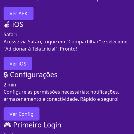
Ver APK
🍎 iOS
Safari
Acesse via Safari, toque em "Compartilhar" e selecione
"Adicionar à Tela Inicial". Pronto!
Ver iOS
🔒 Configurações
2 min
Configure as permissões necessárias: notificações,
armazenamento e conectividade. Rápido e seguro!
Ver Config
🎮 Primeiro Login