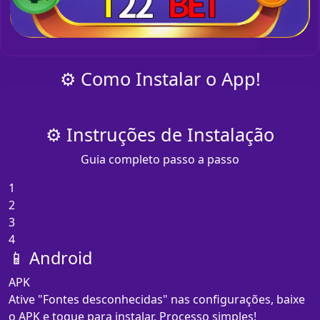
⚙️ Como Instalar o App!
⚙️ Instruções de Instalação
Guia completo passo a passo
1
2
3
4
📱 Android
APK
Ative "Fontes desconhecidas" nas configurações, baixe
o APK e toque para instalar. Processo simples!