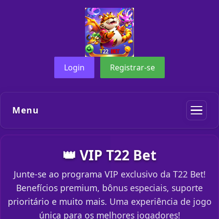
Login
Registrar-se
Menu
👑 VIP T22 Bet
Junte-se ao programa VIP exclusivo da T22 Bet!
Benefícios premium, bônus especiais, suporte
prioritário e muito mais. Uma experiência de jogo
única para os melhores jogadores!