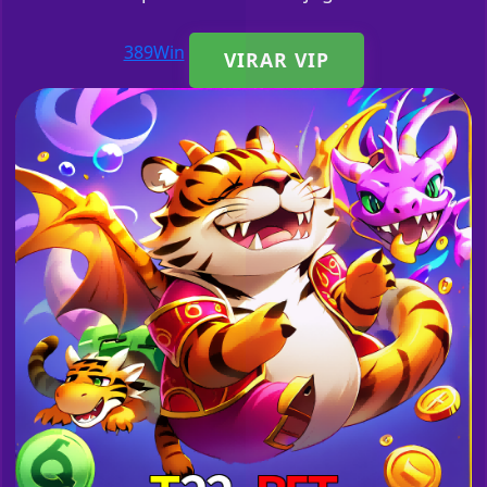
389Win
VIRAR VIP